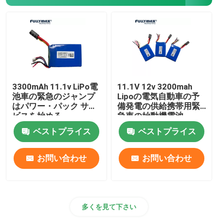
ジャンプの始動機電池
ジャンプの開始のLipo電池
電子タバコのバッテリー
3300mAh 11.1v LiPo電
11.1V 12v 3200mah
池車の緊急のジャンプ
Lipoの電気自動車の予
はパワー・パック サー
備発電の供給携帯用緊
エレクトロニクス リチウム電池
ビスを始める
急車の始動機電池
ベストプライス
ベストプライス
電源のリチウム電池
お問い合わせ
お問い合わせ
多くを見て下さい