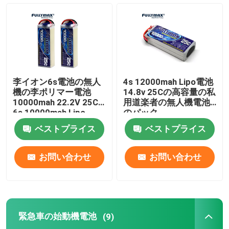
私用道楽者の無人機電池
緊急車の始動機電池
李イオン6s電池の無人
4s 12000mah Lipo電池
RCモデル電池
機の李ポリマー電池
14.8v 25Cの高容量の私
10000mah 22.2V 25C
用道楽者の無人機電池
6s 10000mah Lipo
のパック
リポレーシングバッテリー
ベストプライス
ベストプライス
RCの飛行機電池
お問い合わせ
お問い合わせ
RCのカー・バッテリー
緊急車の始動機電池
(9)
おもちゃ電池