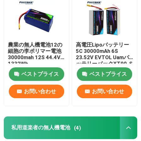
会社案内
品質管理
農業の無人機電池12の
高電圧Lipoバッテリー
細胞の李ポリマー電池
5C 30000mAh 6S
30000mah 12S 44.4V
23.52V EVTOL Uamバ
お問い合わせ
1332Wh
ッテリーパックXT90-S
プラグ
ベストプライス
ベストプライス
ニュース
お問い合わせ
お問い合わせ
電気航空機用バッテリー
UAVの無人機電池
私用道楽者の無人機電池
(4)
商業無人機電池